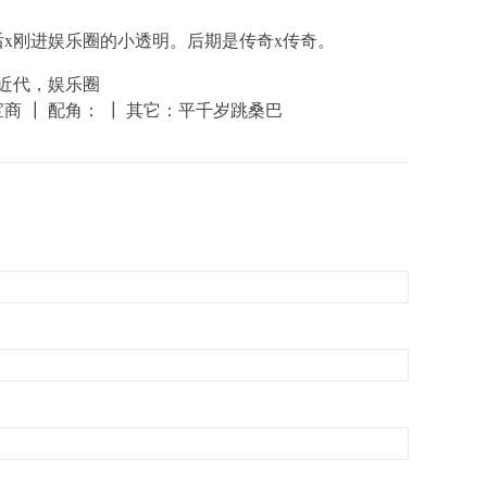
x刚进娱乐圈的小透明。后期是传奇x传奇。
近代，娱乐圈
┃ 配角： ┃ 其它：平千岁跳桑巴