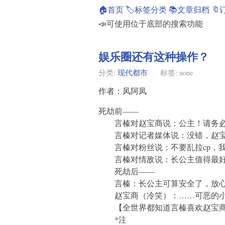
🏠首页
🏷️标签分类
📚文章归档
🔖
📣可使用位于底部的搜索功能
娱乐圈还有这种操作？
分类:
现代都市
标签: none
作者：凤阿凤
死劫前——
言榛对赵宝商说：公主！请务必
言榛对记者媒体说：没错，赵宝
言榛对粉丝说：不要乱拉cp，我
言榛对情敌说：长公主值得最好
死劫后——
言榛：长公主可算安全了，放心
赵宝商（冷笑）：……可恶的小
【全世界都知道言榛喜欢赵宝商
*注