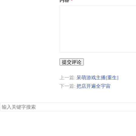
提交评论
上一篇:
呆萌游戏主播[重生]
下一篇:
把店开遍全宇宙
搜
索
关
键
字