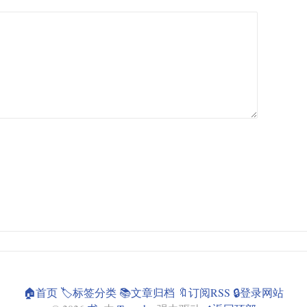
🏠首页
🏷️标签分类
📚文章归档
🔖订阅RSS
🔒登录网站