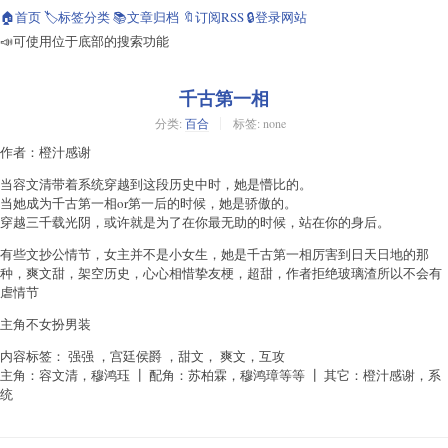
🏠首页
🏷️标签分类
📚文章归档
🔖订阅RSS
🔒登录网站
📣可使用位于底部的搜索功能
千古第一相
分类:
百合
标签: none
作者：橙汁感谢
当容文清带着系统穿越到这段历史中时，她是懵比的。
当她成为千古第一相or第一后的时候，她是骄傲的。
穿越三千载光阴，或许就是为了在你最无助的时候，站在你的身后。
有些文抄公情节，女主并不是小女生，她是千古第一相厉害到日天日地的那
种，爽文甜，架空历史，心心相惜挚友梗，超甜，作者拒绝玻璃渣所以不会有
虐情节
主角不女扮男装
内容标签： 强强 ，宫廷侯爵 ，甜文， 爽文，互攻
主角：容文清，穆鸿珏 ┃ 配角：苏柏霖，穆鸿璋等等 ┃ 其它：橙汁感谢，系
统