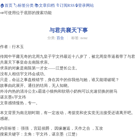
🏠首页
🏷️标签分类
📚文章归档
🔖订阅RSS
🔒登录网站
📣可使用位于底部的搜索功能
与君共襄天下事
分类:
百合
标签: none
作者：行木玉
传闻中平庸无奇的北周九皇子宇文祎最近十八岁了，被北周皇帝逼着带了与君
共襄天下事皇命去南陈求亲。
求亲的对象是南陈第一才女——江楚长公主。
没有人相信宇文祎会成功。
只是，命运之事盘根错节，身在其中的你我他与她，谁又能堪破呢？
故事由此展开。通往的结局，无人知晓。
外冷内热的清冷公主x霸道小狼狗和软萌小奶狗可以光速切换的驸马
谌京墨x宇文祎
文章感情慢热，专一。
本文背景为南北朝时期，有一定改动，考据党和史实党无法接受还请离开吧。
感谢。
内容标签： 强强 ，宫廷侯爵， 因缘邂逅，天作之合 ，互攻
搜索关键字：主角：宇文祎，谌京墨（江楚）